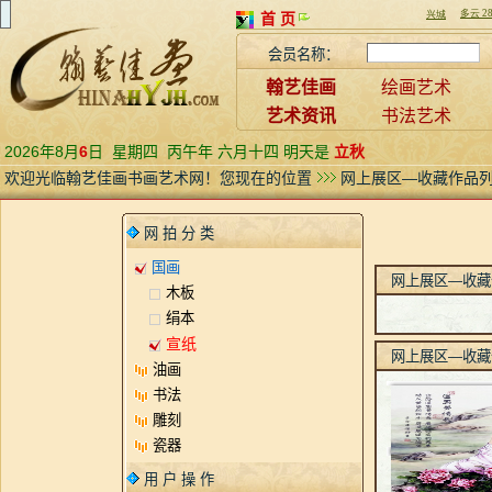
首 页
会员名称：
翰艺佳画
绘画艺术
艺术资讯
书法艺术
2026年8月
6
日
星期四
丙午年 六月十四 明天是
立秋
欢迎光临翰艺佳画书画艺术网！您现在的位置
网上展区—收藏作品
网 拍 分 类
国画
网上展区—收藏
木板
绢本
宣纸
网上展区—收藏
油画
书法
雕刻
瓷器
用 户 操 作