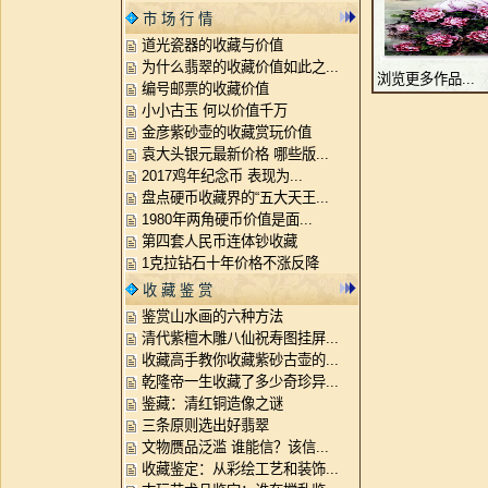
市 场 行 情
道光瓷器的收藏与价值
为什么翡翠的收藏价值如此之...
浏览更多作品...
编号邮票的收藏价值
小小古玉 何以价值千万
金彦紫砂壶的收藏赏玩价值
袁大头银元最新价格 哪些版...
2017鸡年纪念币 表现为...
盘点硬币收藏界的“五大天王...
1980年两角硬币价值是面...
第四套人民币连体钞收藏
1克拉钻石十年价格不涨反降
收 藏 鉴 赏
鉴赏山水画的六种方法
清代紫檀木雕八仙祝寿图挂屏...
收藏高手教你收藏紫砂古壶的...
乾隆帝一生收藏了多少奇珍异...
鉴藏：清红铜造像之谜
三条原则选出好翡翠
文物赝品泛滥 谁能信？该信...
收藏鉴定：从彩绘工艺和装饰...