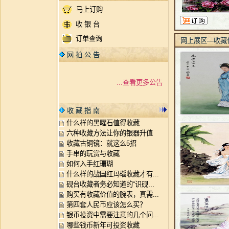
马上订购
收 银 台
订单查询
网上展区—收藏
网 拍 公 告
...查看更多公告
收 藏 指 南
什么样的黑曜石值得收藏
六种收藏方法让你的银器升值
收藏古铜镜：就这么5招
手串的玩赏与收藏
如何入手红珊瑚
什么样的战国红玛瑙收藏才有...
砚台收藏者务必知道的“识砚...
购买有收藏价值的腕表，真需...
第四套人民币应该怎么买？
银币投资中需要注意的几个问...
哪些钱币新年可投资收藏