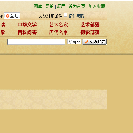
图库
网拍
展厅
设为首页
加入收藏
|
|
|
|
;
码
发送注册邮件
记住密码
赏读
中华文学
艺术名家
艺术部落
传承
百科问答
历代名家
摄影部落