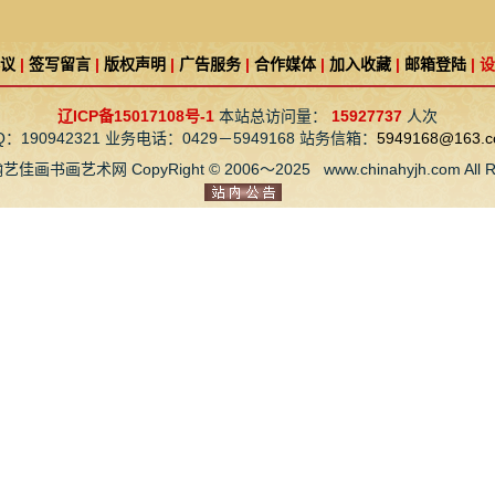
议
|
签写留言
|
版权声明
|
广告服务
|
合作媒体
|
加入收藏
|
邮箱登陆
|
设
辽ICP备15017108号-1
本站总访问量：
15927737
人次
Q：190942321 业务电话：0429－5949168 站务信箱：
5949168@163.
画艺术网 CopyRight © 2006～2025 www.chinahyjh.com All Righ