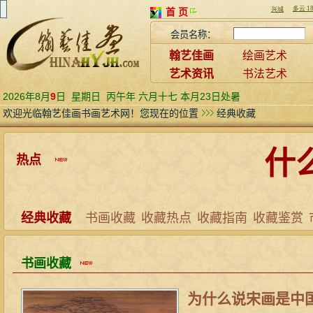
首 页
会员名称：
翰艺佳画
绘画艺术
艺术资讯
书法艺术
2026年8月
9
日
星期日
丙午年 六月十七 本月23日处暑
欢迎光临翰艺佳画书画艺术网！您现在的位置
经典收藏
什
热点
经典收藏
书画收藏
收藏热点
收藏指南
收藏鉴赏
书画收藏
为什么说宋画是中