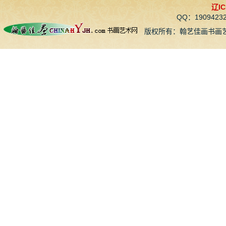
辽IC
QQ：190942
版权所有：翰艺佳画书画艺术网 CopyR