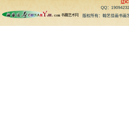
辽IC
QQ：190942
版权所有：翰艺佳画书画艺术网 CopyR