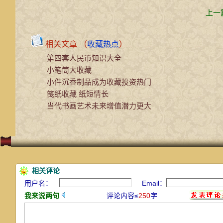
上一篇
相关文章 （
收藏热点
）
第四套人民币知识大全
小笔筒大收藏
小件沉香制品成为收藏投资热门
笺纸收藏 纸短情长
当代书画艺术未来增值潜力更大
相关评论
用户名：
Email：
我来说两句
评论内容≤
250
字