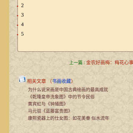
2
3
4
5
上一篇 :
金农好画梅：梅花心
相关文章 （
书画收藏
）
为什么说宋画是中国古典绘画的最高成就
《乾隆皇帝洗象图》中的节令民俗
黄宾虹与《钟馗图》
马元驭《蓝藤富贵图》
康熙瓷器上的仕女图：如花美眷 似水流年