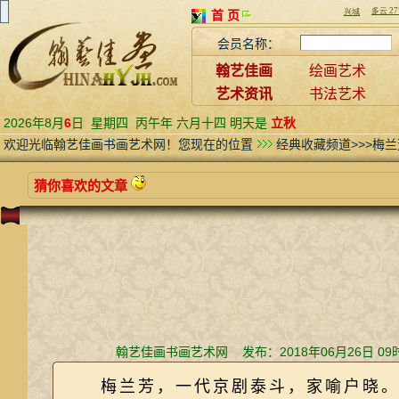
首 页
会员名称：
翰艺佳画
绘画艺术
艺术资讯
书法艺术
2026年8月
6
日
星期四
丙午年 六月十四 明天是
立秋
欢迎光临翰艺佳画书画艺术网！您现在的位置
经典收藏频道>>>梅
猜你喜欢的文章
翰艺佳画书画艺术网 发布：2018年06月26日 0
梅兰芳，一代京剧泰斗，家喻户晓。除