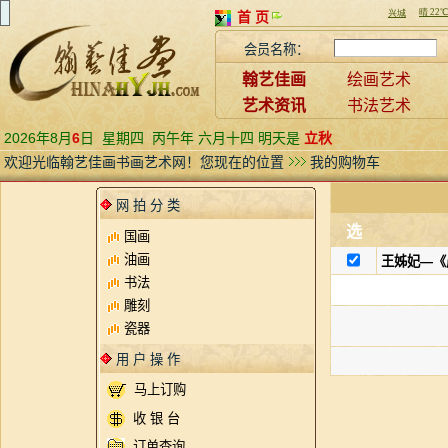
首 页
会员名称：
翰艺佳画
绘画艺术
艺术资讯
书法艺术
2026年8月
6
日
星期四
丙午年 六月十四 明天是
立秋
欢迎光临翰艺佳画书画艺术网！您现在的位置
我的购物车
网 拍 分 类
选
国画
油画
王姊妃—《
书法
雕刻
瓷器
用 户 操 作
马上订购
收 银 台
订单查询