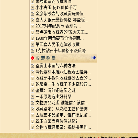
编号邮票的收藏价值
小小古玉 何以价值千万
金彦紫砂壶的收藏赏玩价值
袁大头银元最新价格 哪些版...
2017鸡年纪念币 表现为...
盘点硬币收藏界的“五大天王...
1980年两角硬币价值是面...
第四套人民币连体钞收藏
1克拉钻石十年价格不涨反降
收 藏 鉴 赏
鉴赏山水画的六种方法
清代紫檀木雕八仙祝寿图挂屏...
收藏高手教你收藏紫砂古壶的...
乾隆帝一生收藏了多少奇珍异...
鉴藏：清红铜造像之谜
三条原则选出好翡翠
文物赝品泛滥 谁能信？该信...
收藏鉴定：从彩绘工艺和装饰...
古玩艺术品鉴定：谁在搅乱鉴...
翠玉白菜当真价值过亿？
文物收藏经眼录：揭秘书画作...