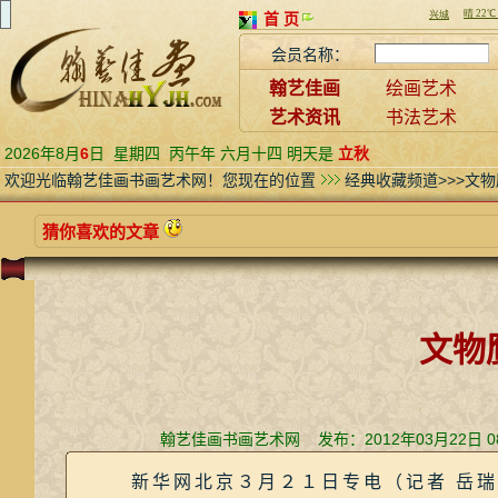
首 页
会员名称：
翰艺佳画
绘画艺术
艺术资讯
书法艺术
2026年8月
6
日
星期四
丙午年 六月十四 明天是
立秋
欢迎光临翰艺佳画书画艺术网！您现在的位置
经典收藏频道>>>文
猜你喜欢的文章
文物
翰艺佳画书画艺术网 发布：2012年03月22日 
新华网北京３月２１日专电（记者 岳瑞芳