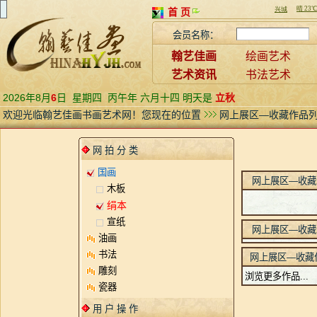
首 页
会员名称：
翰艺佳画
绘画艺术
艺术资讯
书法艺术
2026年8月
6
日
星期四
丙午年 六月十四 明天是
立秋
欢迎光临翰艺佳画书画艺术网！您现在的位置
网上展区—收藏作品
网 拍 分 类
国画
网上展区—收藏
木板
绢本
宣纸
网上展区—收藏
油画
书法
网上展区—收藏
雕刻
浏览更多作品...
瓷器
用 户 操 作