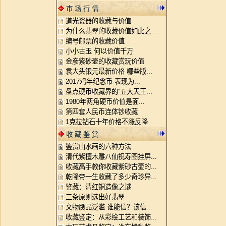
市 场 行 情
道光瓷器的收藏与价值
为什么翡翠的收藏价值如此之...
编号邮票的收藏价值
小小古玉 何以价值千万
金彦紫砂壶的收藏赏玩价值
袁大头银元最新价格 哪些版...
2017鸡年纪念币 表现为...
盘点硬币收藏界的“五大天王...
1980年两角硬币价值是面...
第四套人民币连体钞收藏
1克拉钻石十年价格不涨反降
收 藏 鉴 赏
鉴赏山水画的六种方法
清代紫檀木雕八仙祝寿图挂屏...
收藏高手教你收藏紫砂古壶的...
乾隆帝一生收藏了多少奇珍异...
鉴藏：清红铜造像之谜
三条原则选出好翡翠
文物赝品泛滥 谁能信？该信...
收藏鉴定：从彩绘工艺和装饰...