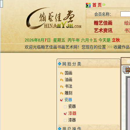
首 页
会员名称：
翰艺佳画
绘
艺术资讯
书
2026年8月
7
日
星期五
丙午年 六月十五 今天是
立秋
欢迎光临翰艺佳画书画艺术网！您现在的位置
收藏作品
网 拍 分 类
国画
油画
书法
雕刻
瓷器
瓷器
漆器
漆器
用 户 操 作