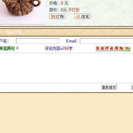
原价：0元
不打折
漆器明代
相关评论
0
价格：
元
户名：
Email：
原价：0元
不打折
来说两句
评论内容≤
250
字
明代漆器
0
价格：
元
原价：0元
不打折
陈明远五代封侯壶
0
价格：
元
原价：0元
不打折