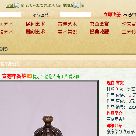
立即注册
忘记密
填写密码：
画艺术
民间艺术
古典艺术
书画鉴赏
论文
法艺术
雕刻艺术
美术常识
经典收藏
工艺
浏览
收藏作品浏览
宣德年香炉
提示：请您点击图片看大图
现在 有货
0
订购
次，浏览 
0
作品 价格：
作品 原价： 0元
作品 编号： 2016
作品简介
宣德年香炉
详细介绍
搬家部分收藏品