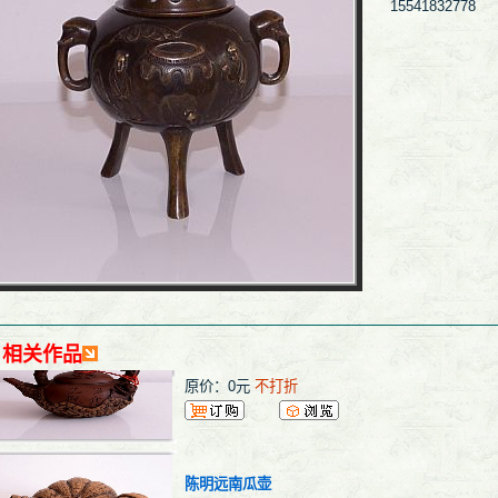
15541832778
漆器明代
0
价格：
元
原价：0元
不打折
明代漆器
0
价格：
元
原价：0元
不打折
陈明远五代封侯壶
0
价格：
元
相关作品
原价：0元
不打折
陈明远南瓜壶
0
价格：
元