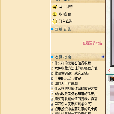
马上订购
收 银 台
订单查询
网 拍 公 告
...查看更多公告
收 藏 指 南
什么样的黑曜石值得收藏
六种收藏方法让你的银器升值
0
收藏古铜镜：就这么5招
手串的玩赏与收藏
如何入手红珊瑚
什么样的战国红玛瑙收藏才有...
砚台收藏者务必知道的“识砚...
购买有收藏价值的腕表，真需...
第四套人民币应该怎么买？
银币投资中需要注意的几个问...