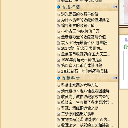
哪些钱币新年可投资收藏
市 场 行 情
道光瓷器的收藏与价值
为什么翡翠的收藏价值如此之...
编号邮票的收藏价值
小小古玉 何以价值千万
金彦紫砂壶的收藏赏玩价值
用
袁大头银元最新价格 哪些版...
我
2017鸡年纪念币 表现为...
盘点硬币收藏界的“五大天王...
1980年两角硬币价值是面...
第四套人民币连体钞收藏
1克拉钻石十年价格不涨反降
收 藏 鉴 赏
鉴赏山水画的六种方法
清代紫檀木雕八仙祝寿图挂屏...
收藏高手教你收藏紫砂古壶的...
乾隆帝一生收藏了多少奇珍异...
鉴藏：清红铜造像之谜
三条原则选出好翡翠
文物赝品泛滥 谁能信？该信...
收藏鉴定：从彩绘工艺和装饰...