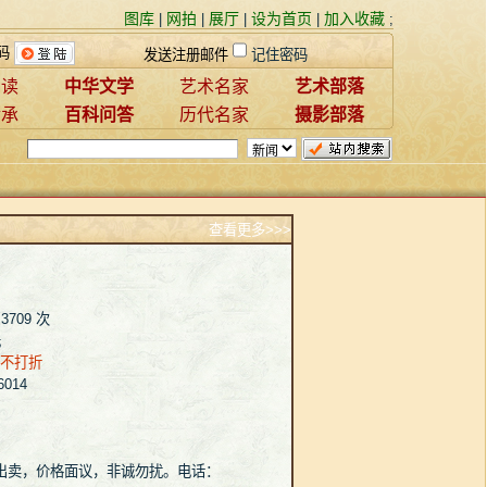
图库
网拍
展厅
设为首页
加入收藏
|
|
|
|
;
码
发送注册邮件
记住密码
赏读
中华文学
艺术名家
艺术部落
传承
百科问答
历代名家
摄影部落
查看更多
>>>
3709 次
元
不打折
014
出卖，价格面议，非诚勿扰。电话：