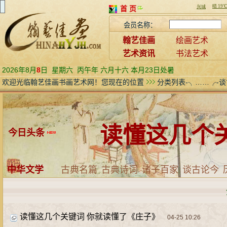
首 页
会员名称：
翰艺佳画
绘画艺术
艺术资讯
书法艺术
2026年8月
8
日
星期六
丙午年 六月十六 本月23日处暑
欢迎光临翰艺佳画书画艺术网！您现在的位置
分类列表-╮……╭-
读懂这几个
今日头条
中华文学
古典名篇
古典诗词
诸子百家
谈古论今
读懂这几个关键词 你就读懂了《庄子》
04-25 10:26