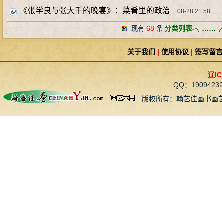
《张学良与张大千的晚宴》：菜肴里的政治
08-28 21:58
68
分类列表-╮……╭
现有
条
关于我们
|
使用协议
|
签写留
辽IC
QQ：190942
版权所有：翰艺佳画书画艺术网 CopyR