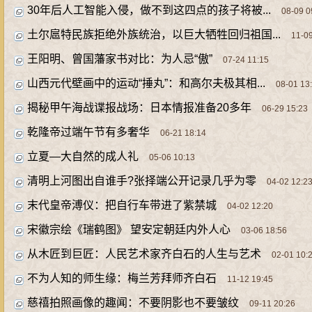
30年后人工智能入侵，做不到这四点的孩子将被...
08-09 0
土尔扈特民族拒绝外族统治，以巨大牺牲回归祖国...
11-09
王阳明、曾国藩家书对比：为人忌“傲”
07-24 11:15
山西元代壁画中的运动“捶丸”：和高尔夫极其相...
08-01 13
揭秘甲午海战谍报战场：日本情报准备20多年
06-29 15:23
乾隆帝过端午节有多奢华
06-21 18:14
立夏—大自然的成人礼
05-06 10:13
清明上河图出自谁手?张择端公开记录几乎为零
04-02 12:2
末代皇帝溥仪：把自行车带进了紫禁城
04-02 12:20
宋徽宗绘《瑞鹤图》 望安定朝廷内外人心
03-06 18:56
从木匠到巨匠：人民艺术家齐白石的人生与艺术
02-01 10:
不为人知的师生缘：梅兰芳拜师齐白石
11-12 19:45
慈禧拍照画像的趣闻：不要阴影也不要皱纹
09-11 20:26