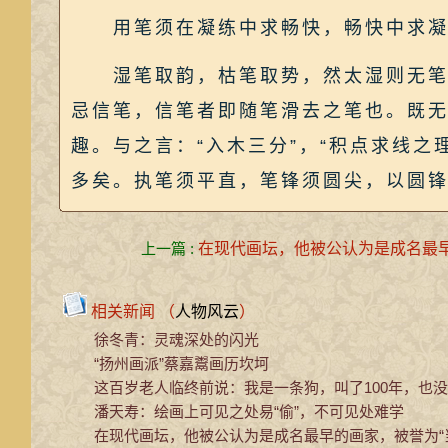
用笔须在凝练中求畅快，畅快中求凝练
湿笔取韵，枯笔取势，然太湿则无笔，
忌信笔，信笔者即随笔滑去之笔也。既
趣。与之言：“入木三分”，“积点求线
多矣。执笔须平直，笔锋须圆尖，以圆
上一篇 :
在现代画坛，他被公认为是成名最早的
相关新闻 （
人物风云
）
徐冬青：灵魂深处的闪光
“扬州画派”蔡嘉鬻画历坎坷
这百岁老人临终前说：我是一条狗，叫了100年，也
潘天寿：绘画上可见之处易“偷”，不可见处难学
在现代画坛，他被公认为是成名最早的画家，被誉为“