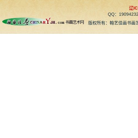
辽IC
QQ：190942
版权所有：翰艺佳画书画艺术网 CopyR