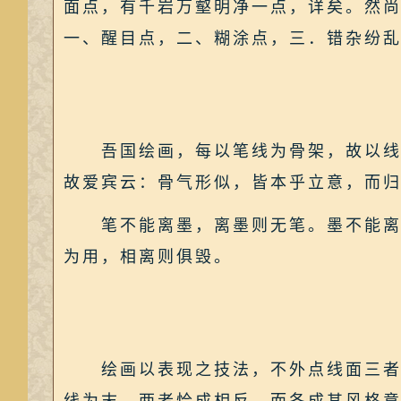
面点，有千岩万壑明净一点，详矣。然
一、醒目点，二、糊涂点，三．错杂纷
吾国绘画，每以笔线为骨架，故以线为
故爱宾云：骨气形似，皆本乎立意，而
笔不能离墨，离墨则无笔。墨不能离笔
为用，相离则俱毁。
绘画以表现之技法，不外点线面三者。