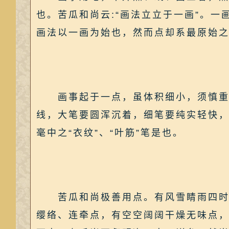
也。苦瓜和尚云:“画法立立于一画”。
画法以一画为始也，然而点却系最原始
画事起于一点，虽体积细小，须慎重考
线，大笔要圆浑沉着，细笔要纯实轻快，
毫中之“衣纹”、“叶筋”笔是也。
苦瓜和尚极善用点。有风雪睛雨四时得
缨络、连牵点，有空空阔阔干燥无味点