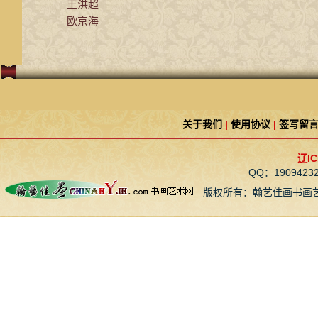
王洪超
欧京海
关于我们
|
使用协议
|
签写留
辽IC
QQ：190942
版权所有：翰艺佳画书画艺术网 CopyR