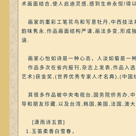
术画面结合,使人启迪灵感,感到生命永恒!得
画家的重彩工笔花鸟和写意牡丹,中西技法并用
韵味隽永.作品画面结构严谨,画法多变,形成
涵.
画家心怡如诗是一种心态，人淡如菊是一
作品多次在省内报刊,杂志上发表,作品入选(
艺术)获金奖,(世界优秀专家人才名典),(中国绘
其很多作品被中央电视台,国务院侨务办,中海油
导和朋友珍藏.以及台湾,韩国,美国,法国,澳大
[潇雨诗五首]
1.玉笛柔香白雪春，