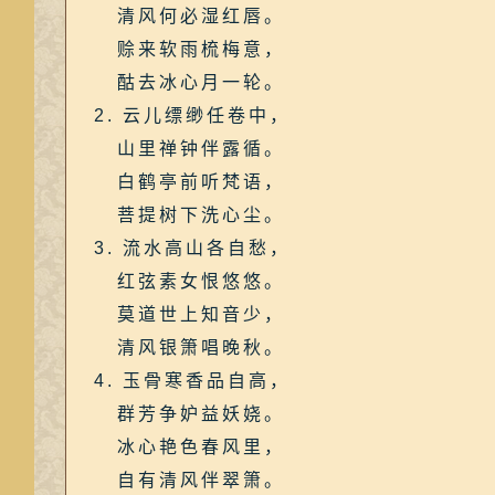
清风何必湿红唇。
赊来软雨梳梅意，
酤去冰心月一轮。
2. 云儿缥缈任卷中，
山里禅钟伴露循。
白鹤亭前听梵语，
菩提树下洗心尘。
3. 流水高山各自愁，
红弦素女恨悠悠。
莫道世上知音少，
清风银箫唱晚秋。
4. 玉骨寒香品自高，
群芳争妒益妖娆。
冰心艳色春风里，
自有清风伴翠箫。