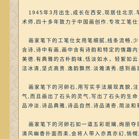
1945年3月出生,成长在西安,现居住北京
术师,四十多年致力于中国画创作.专攻工笔仕
画家笔下的工笔仕女用笔细腻,线条流畅,少女
含诗,诗中有画,画中含有诗韵和特定的情趣内涵
美德.有典雅的古朴韵味,恬淡如水，轻絮如云
洁冰清,坚贞高贵.逸韵飘然.淡雅清秀.感到
画家笔下的河卵石,用写实手法展现真貌,注
气,而且画出了石头的灵气,写出了石头的生命
品冲淡.诗品典雅,诗品自然.诗品清奇.简淡和
画家笔下的河卵石如一道五彩斑斓,绚丽夺目
清风幽香扑面而耒,会将人带入亦真亦幻,惝幌